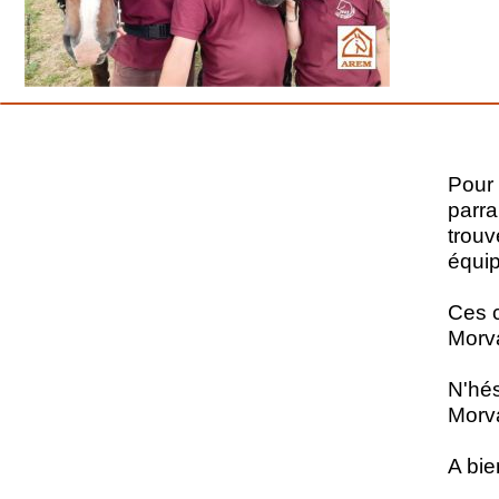
Pour 
parra
trouv
équi
Ces c
Morva
N'hés
Morv
A bie