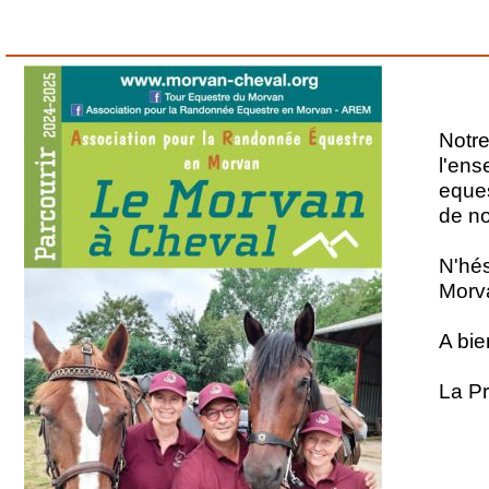
Notre
l'ens
eques
de no
N'hés
Morv
A bie
La P